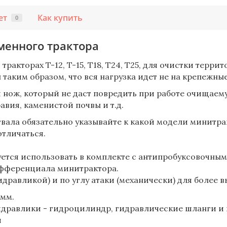
ет
Как купить
0
менного трактора
ракторах T-12, T-15, Т18, Т24, Т25, для очистки терри
н таким образом, что вся нагрузка идет не на крепежны
й нож, который не даст повредить при работе очищаем
вия, каменистой почвы и т.д.
вала обязательно указывайте к какой модели минитрак
тличаться.
ется использовать в комплекте с антипробуксовочным
ифференциала минитрактора.
идравликой) и по углу атаки (механически) для более
 мм.
гидравлики - гидроцилиндр, гидравлические шланги и
я