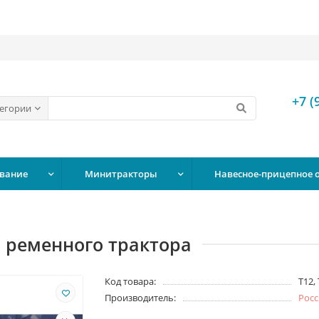
+7 (
тегории
вание
Минитракторы
Навесное-прицепное 
 ременного трактора
Код товара:
Т12, 
Производитель:
Росс