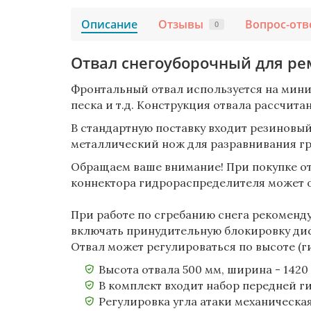
Описание
Отзывы
Вопрос-отв
0
Отвал снегоуборочный для ре
Фронтальный отвал используется на мини т
песка и т.д. Конструкция отвала рассчита
В стандартную поставку входит резиновы
металлический нож для разравнивания гра
Обращаем ваше внимание! При покупке от
коннектора гидрораспределителя может о
При работе по сгребанию снега рекоменду
включать принудительную блокировку д
Отвал может регулироваться по высоте (г
Высота отвала 500 мм, ширина - 1420
В комплект входит набор передней 
Регулировка угла атаки механическа