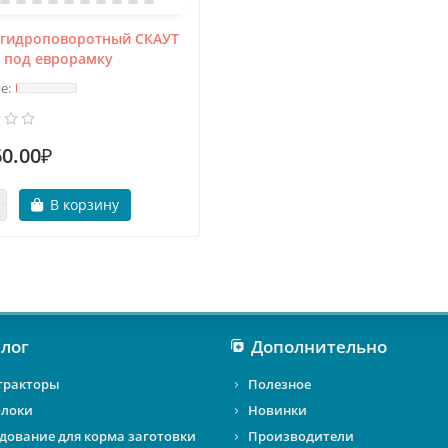
 гидроповоротный СКАУТ
0 под еврорамку
60.00₽
В корзину
лог
Дополнительно
тракторы
Полезное
локи
Новинки
дование для корма заготовки
Производители