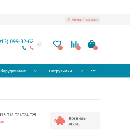
Личный кабинет
913) 099-32-62
0
0
0
оборудование
Погрузчики
Т15, Т18, Т21,Т24, Т25
Все виды
ия
оплат