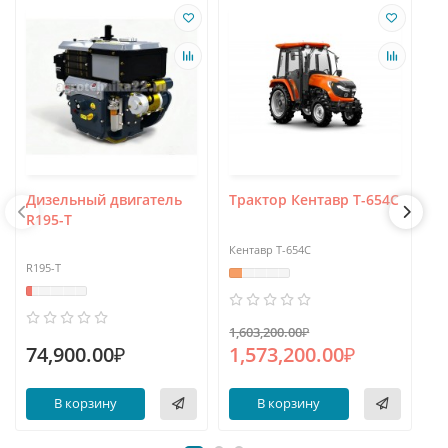
Дизельный двигатель
Трактор Кентавр Т-654С
К
R195-T
О
Кентавр Т-654С
ОП
R195-T
1,603,200.00₽
61
74,900.00₽
1,573,200.00₽
5
В корзину
В корзину