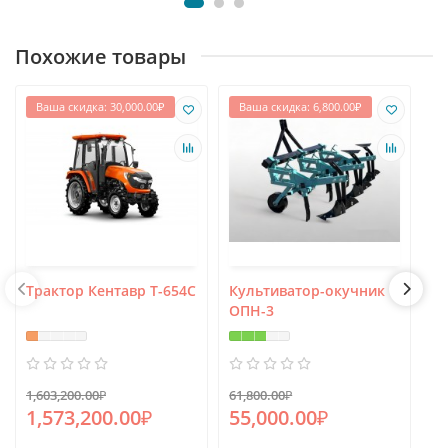
Похожие товары
Ваша скидка: 30,000.00₽
Ваша скидка: 6,800.00₽
Трактор Кентавр Т-654С
Культиватор-окучник
М
ОПН-3
Т
1,603,200.00₽
61,800.00₽
1,573,200.00₽
55,000.00₽
4