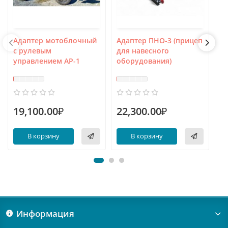
Адаптер мотоблочный
Адаптер ПНО-3 (прицеп
А
с рулевым
для навесного
«У
управлением АР-1
оборудования)
19,100.00₽
22,300.00₽
5
В корзину
В корзину
Информация