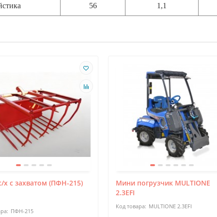
йстика
56
1,1
/х с захватом (ПФН-215)
Мини погрузчик MULTIONE
2.3EFI
MULTIONE 2.3EFI
ПФН-215