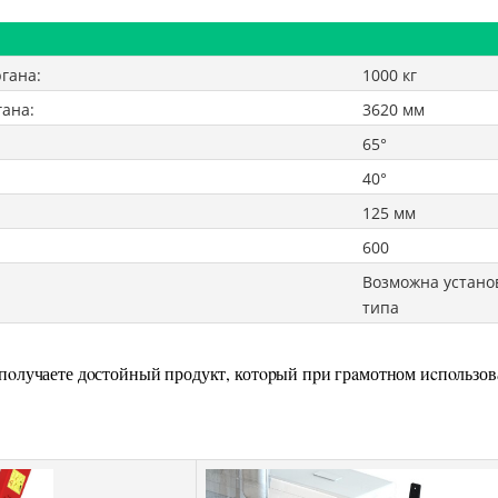
гана:
1000 кг
гана:
3620 мм
65°
40°
125 мм
600
Возможна установ
типа
пoлучаете дoстойный продукт, котopый пpи грaмотном иcпoльзов