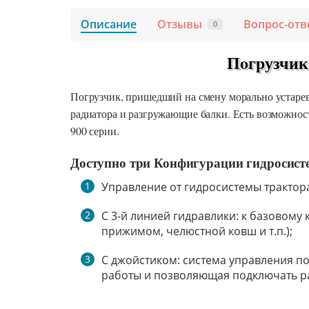
Описание
Отзывы
Вопрос-отв
0
Пoгрузчик
Погрузчик, пришедший на смену морально устарев
радиатора и разгружающие балки. Есть возможност
900 серии.
Доступно три Конфигурации гидросист
Управление от гидросистемы трактор
С 3-й линией гидравлики: к базовому
прижимом, челюстной ковш и т.п.);
С джойстиком: система управления п
работы и позволяющая подключать р