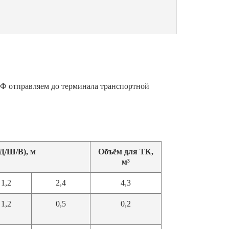
 РФ отправляем до терминала транспортной
Д/Ш/В), м
Объём для ТК,
м³
1,2
2,4
4,3
1,2
0,5
0,2