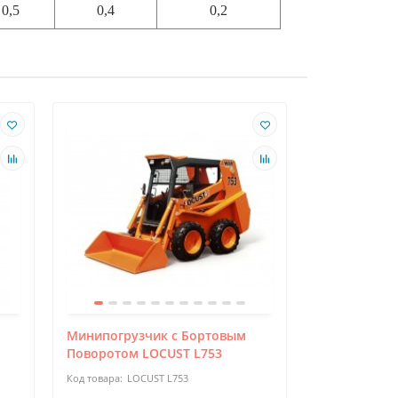
0,5
0,4
0,2
Минипогрузчик с Бортовым
Погрузчик П
Поворотом LOCUST L753
фронтальны
LOCUST L753
ПКУ