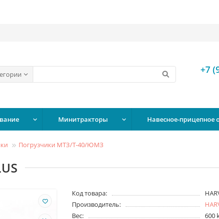
+7 (
тегории
вание
Минитракторы
Навесное-прицепное 
ики
Погрузчики МТЗ/Т-40/ЮМЗ
LUS
Код товара:
HARV
Производитель:
HAR
Вес:
600 