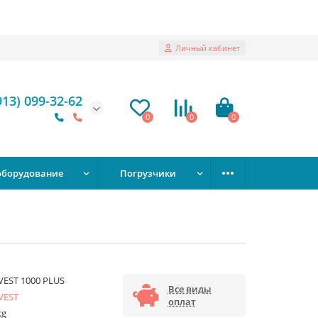
Личный кабинет
913) 099-32-62
0
0
0
оборудование
Погрузчики
EST 1000 PLUS
Все виды
VEST
оплат
kg