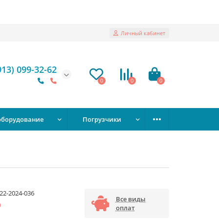
Личный кабинет
913) 099-32-62
0
0
0
оборудование
Погрузчики
22-2024-036
Все виды
а
оплат