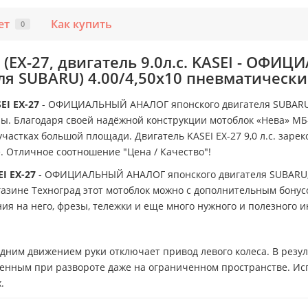
ет
Как купить
0
 (EX-27, двигатель 9.0л.с. KASEI - ОФ
ля SUBARU) 4.00/4,50х10 пневматически
EI EX-27
- ОФИЦИАЛЬНЫЙ АНАЛОГ японского двигателя SUBARU
ны. Благодаря своей надёжной конструкции мотоблок «Нева» MБ
частках большой площади. Двигатель KASEI ЕХ-27 9,0 л.с. заре
. Отличное соотношение "Цена / Качество"!
I ЕХ-27
- ОФИЦИАЛЬНЫЙ АНАЛОГ японского двигателя SUBARU, 
газине Техноград этот мотоблок можно с дополнительным бонус
ия на него, фрезы, тележки и еще много нужного и полезного 
дним движением руки отключает привод левого колеса. В резуль
вренным при развороте даже на ограниченном пространстве. И
.