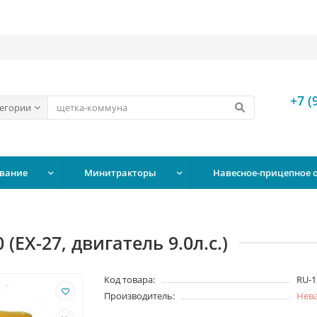
+7 (
тегории
вание
Минитракторы
Навесное-прицепное 
(EX-27, двигатель 9.0л.с.)
Код товара:
RU-1
Производитель:
Нев