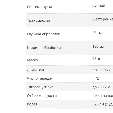
ручной
Система пуска
шестерёнча
Трансмиссия
25 см
Глубина обработки
160 см
Ширина обработки
98 кг
Масса
Двигатель
Kasei EX27
Число передач
4 /2
Тяговое усилие
до 180 кГс
Отбор мощности
шкив на ва
Колея
320 см (с у