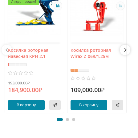
Лидер продаж!
Косилка роторная
Косилка роторная
К
навесная КРН 2.1
Wirax Z-069/1.25м
16
193,000.00₽
184,900.00₽
109,000.00₽
1
В корзину
В корзину