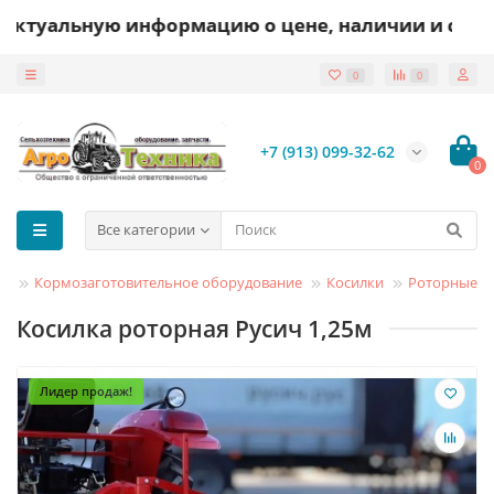
уальную информацию о цене, наличии и сроках п
0
0
+7 (913) 099-32-62
0
Все категории
ог
Кормозаготовительное оборудование
Косилки
Роторные
Косилка роторная Русич 1,25м
Лидер продаж!