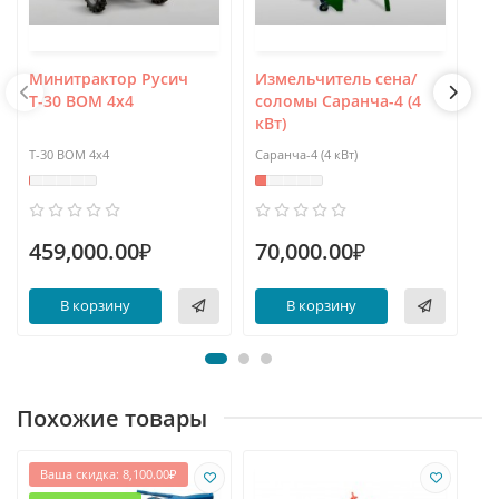
Минитрактор Русич
Измельчитель сена/
З
Т-30 ВОМ 4x4
соломы Саранча-4 (4
«Ш
кВт)
«Ш
Т-30 ВОМ 4x4
Саранча-4 (4 кВт)
З
459,000.00₽
70,000.00₽
В корзину
В корзину
Похожие товары
Ваша скидка: 8,100.00₽