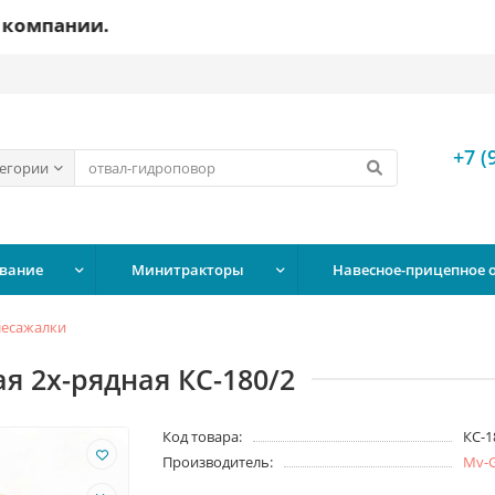
ании.
+7 (
тегории
вание
Минитракторы
Навесное-прицепное 
лесажалки
я 2х-рядная КС-180/2
Код товара:
КС-1
Производитель:
Mv-