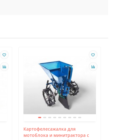
Картофелесажалка для
Чеснокосажа
мотоблока и минитрактора с