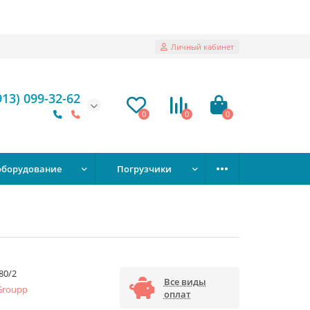
Личный кабинет
913) 099-32-62
0
0
0
оборудование
Погрузчики
80/2
Все виды
Groupp
оплат