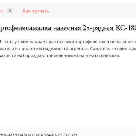
ет
Как купить
0
ртофелесажалка навесная 2х-рядная КС-18
2
-это лучший вариант для посадки картофеля как в небольших 
ателя в простоте и надёжности агрегата. Сажатель за один цик
и закрытием борозды установленными на нём сошниками.
ДНЫМ ЦЕНАМ И В КРАТЧАЙШИЕ СРОКИ.